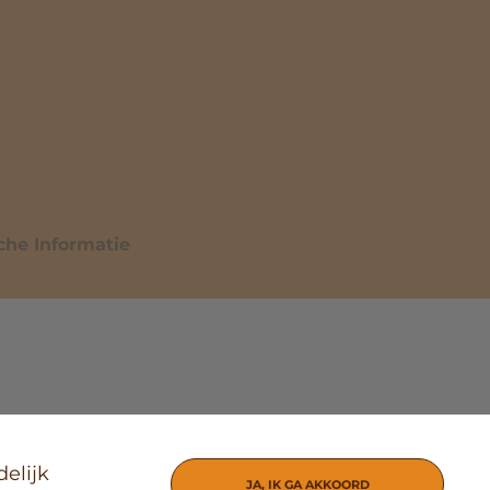
che Informatie
elijk
JA, IK GA AKKOORD