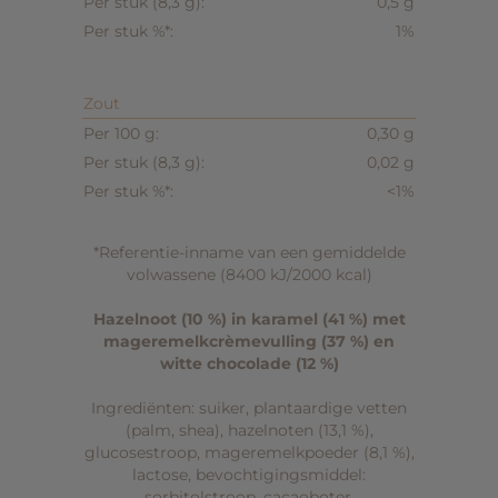
0,5 g
1%
Zout
0,30 g
0,02 g
<1%
*Referentie-inname van een gemiddelde
volwassene (8400 kJ/2000 kcal)
Hazelnoot (10 %) in karamel (41 %) met
mageremelkcrèmevulling (37 %) en
witte chocolade (12 %)
Ingrediënten: suiker, plantaardige vetten
(palm, shea),
hazelnoten
(13,1 %),
glucosestroop,
mageremelkpoeder
(8,1 %),
lactose
, bevochtigingsmiddel:
sorbitolstroop, cacaoboter,