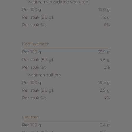
waarvan verzadigde vetzuren
15,0 g
1,2 g
6%
Koolhydraten
55,9 g
4,6 g
2%
waarvan suikers
46,5 g
3,9 g
4%
Eiwitten
6,4 g