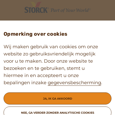
Veelgestelde vragen
Contact
Opmerking over cookies
Privacy
Juridische Informatie
Wij maken gebruik van cookies om onze
website zo gebruiksvriendelijk mogelijk
voor u te maken. Door onze website te
bezoeken en te gebruiken, stemt u
hiermee in en accepteert u onze
bepalingen inzake
gegevensbescherming
.
JA, IK GA AKKOORD
NEE, GA VERDER ZONDER ANALYTISCHE COOKIES